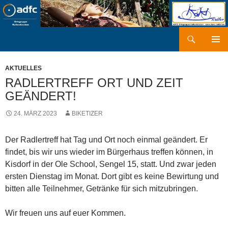
Zum
Inhalt
springen
Suchen
kaki-radler.de
PRIMÄR
MENÜ
AKTUELLES
RADLERTREFF ORT UND ZEIT
GEÄNDERT!
24. MÄRZ 2023
BIKETIZER
Der Radlertreff hat Tag und Ort noch einmal geändert. Er
findet, bis wir uns wieder im Bürgerhaus treffen können, in
Kisdorf in der Ole School, Sengel 15, statt. Und zwar jeden
ersten Dienstag im Monat. Dort gibt es keine Bewirtung und
bitten alle Teilnehmer, Getränke für sich mitzubringen.
Wir freuen uns auf euer Kommen.