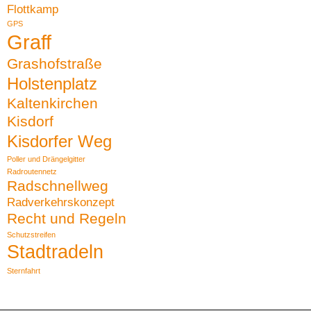
Flottkamp
GPS
Graff
Grashofstraße
Holstenplatz
Kaltenkirchen
Kisdorf
Kisdorfer Weg
Poller und Drängelgitter
Radroutennetz
Radschnellweg
Radverkehrskonzept
Recht und Regeln
Schutzstreifen
Stadtradeln
Sternfahrt