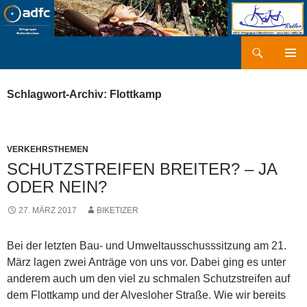
Zum
Inhalt
springen
Suchen
kaki-radler.de
PRIMÄR
MENÜ
Schlagwort-Archiv: Flottkamp
VERKEHRSTHEMEN
SCHUTZSTREIFEN BREITER? – JA
ODER NEIN?
27. MÄRZ 2017
BIKETIZER
Bei der letzten Bau- und Umweltausschusssitzung am 21.
März lagen zwei Anträge von uns vor. Dabei ging es unter
anderem auch um den viel zu schmalen Schutzstreifen auf
dem Flottkamp und der Alvesloher Straße. Wie wir bereits