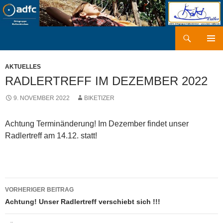
Zum
Inhalt
springen
Suchen
kaki-radler.de
PRIMÄR
MENÜ
AKTUELLES
RADLERTREFF IM DEZEMBER 2022
9. NOVEMBER 2022
BIKETIZER
Achtung Terminänderung! Im Dezember findet unser
Radlertreff am 14.12. statt!
Beitragsnavigation
VORHERIGER BEITRAG
Achtung! Unser Radlertreff verschiebt sich !!!