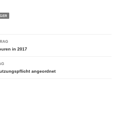
GER
avigation
TRAG
ouren in 2017
AG
utzungspflicht angeordnet