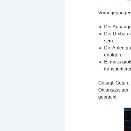
Vorangegangen w
Der Anhänger
Der Umbau v
sein.
Die Anfertig
erfolgen.
Er muss groß
transportiere
Gesagt, Getan.
Ort ansässigen 
gebracht.