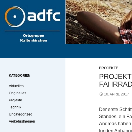
Zum
Inhalt
springen
Suchen
kaki-radler.de
PROJEKTE
PROJEKT 
KATEGORIEN
FAHRRAD
Aktuelles
Originelles
10. APRIL 2017
Projekte
Technik
Der erste Schri
Uncategorized
Standes, ein Fa
Verkehrsthemen
Andreas haben s
für den Anhänge