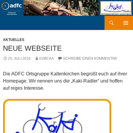
Zum
Inhalt
springen
Suchen
kaki-radler.de
PRIMÄR
MENÜ
AKTUELLES
NEUE WEBSEITE
25. JULI 2016
01MCKA
SCHREIBE EINEN KOMMENTAR
Die ADFC Ortsgruppe Kaltenkirchen begrüßt euch auf ihrer
Homepage. Wir nennen uns die „Kaki-Radler“ und hoffen
auf reges Interesse.