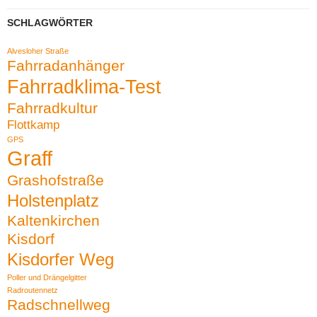
SCHLAGWÖRTER
Alvesloher Straße
Fahrradanhänger
Fahrradklima-Test
Fahrradkultur
Flottkamp
GPS
Graff
Grashofstraße
Holstenplatz
Kaltenkirchen
Kisdorf
Kisdorfer Weg
Poller und Drängelgitter
Radroutennetz
Radschnellweg