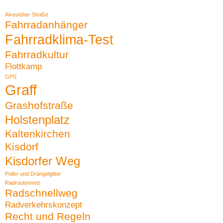
Alvesloher Straße
Fahrradanhänger
Fahrradklima-Test
Fahrradkultur
Flottkamp
GPS
Graff
Grashofstraße
Holstenplatz
Kaltenkirchen
Kisdorf
Kisdorfer Weg
Poller und Drängelgitter
Radroutennetz
Radschnellweg
Radverkehrskonzept
Recht und Regeln