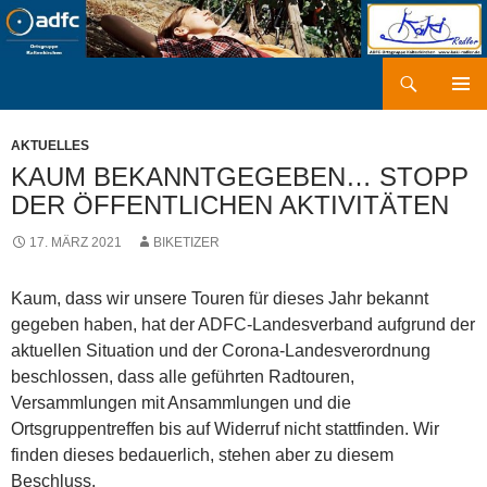
Zum
Inhalt
springen
Suchen
kaki-radler.de
PRIMÄR
MENÜ
AKTUELLES
KAUM BEKANNTGEGEBEN… STOPP
DER ÖFFENTLICHEN AKTIVITÄTEN
17. MÄRZ 2021
BIKETIZER
Kaum, dass wir unsere Touren für dieses Jahr bekannt
gegeben haben, hat der ADFC-Landesverband aufgrund der
aktuellen Situation und der Corona-Landesverordnung
beschlossen, dass alle geführten Radtouren,
Versammlungen mit Ansammlungen und die
Ortsgruppentreffen bis auf Widerruf nicht stattfinden. Wir
finden dieses bedauerlich, stehen aber zu diesem
Beschluss.