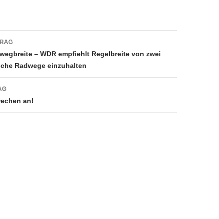
avigation
TRAG
egbreite – WDR empfiehlt Regelbreite von zwei
sche Radwege einzuhalten
AG
rechen an!