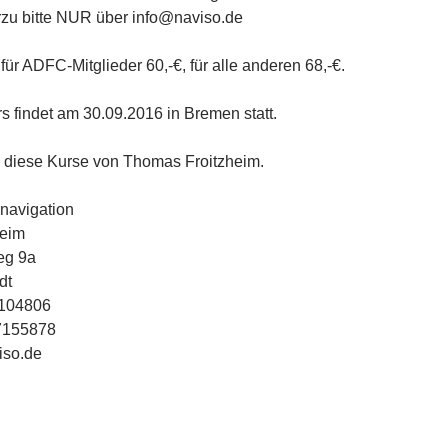
zu bitte NUR über info@naviso.de
für ADFC-Mitglieder 60,-€, für alle anderen 68,-€.
rs findet am 30.09.2016 in Bremen statt.
n diese Kurse von Thomas Froitzheim.
navigation
heim
eg 9a
dt
7104806
7155878
iso.de