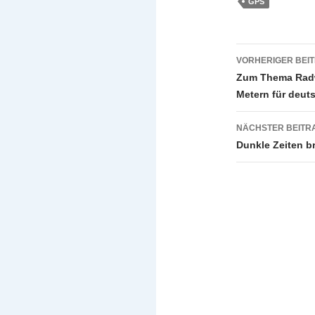
GPS
Beitragsn
VORHERIGER BEI
Zum Thema Radw
Metern für deut
NÄCHSTER BEITR
Dunkle Zeiten b