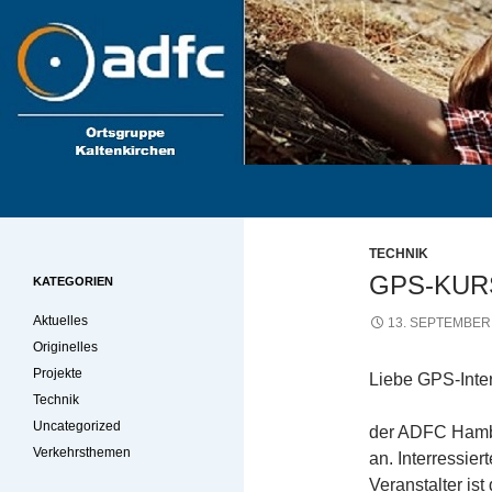
Zum
Inhalt
springen
Suchen
kaki-radler.de
TECHNIK
GPS-KUR
KATEGORIEN
Aktuelles
13. SEPTEMBER
Originelles
Projekte
Liebe GPS-Inter
Technik
Uncategorized
der ADFC Hambu
Verkehrsthemen
an. Interressie
Veranstalter is