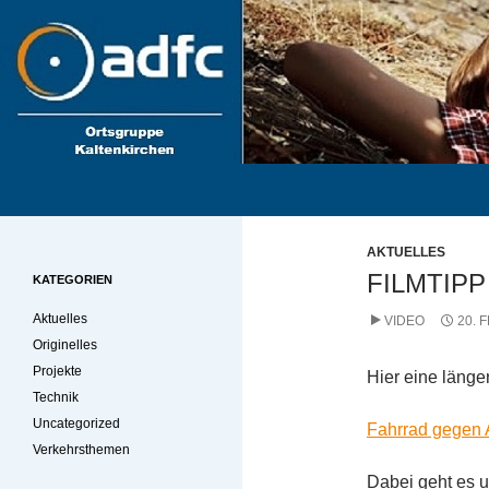
Zum
Inhalt
springen
Suchen
kaki-radler.de
AKTUELLES
FILMTIPP
KATEGORIEN
Aktuelles
VIDEO
20. 
Originelles
Projekte
Hier eine läng
Technik
Uncategorized
Fahrrad gegen 
Verkehrsthemen
Dabei geht es 