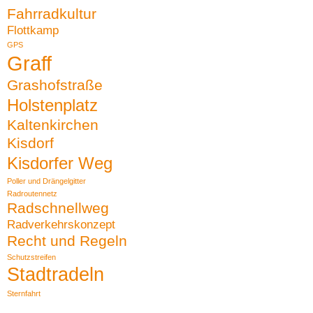
Fahrradkultur
Flottkamp
GPS
Graff
Grashofstraße
Holstenplatz
Kaltenkirchen
Kisdorf
Kisdorfer Weg
Poller und Drängelgitter
Radroutennetz
Radschnellweg
Radverkehrskonzept
Recht und Regeln
Schutzstreifen
Stadtradeln
Sternfahrt